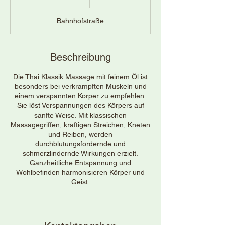
S
t
Bahnhofstraße
d
-
2
S
Beschreibung
t
d
Die Thai Klassik Massage mit feinem Öl ist
.
besonders bei verkrampften Muskeln und
einem verspannten Körper zu empfehlen.
Sie löst Verspannungen des Körpers auf
sanfte Weise. Mit klassischen
Massagegriffen, kräftigen Streichen, Kneten
und Reiben, werden
durchblutungsfördernde und
schmerzlindernde Wirkungen erzielt.
Ganzheitliche Entspannung und
Wohlbefinden harmonisieren Körper und
Geist.