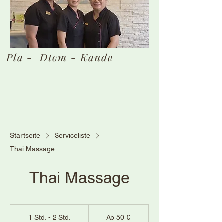
Pla - Dtom - Kanda
Startseite
Serviceliste
Thai Massage
Thai Massage
Ab
50
1 Std. - 2 Std.
1
Ab 50 €
Euro