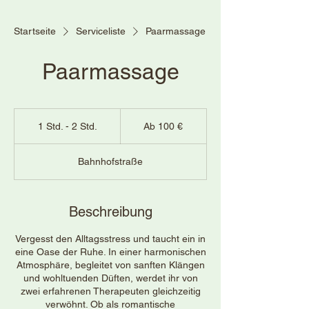
Startseite
Serviceliste
Paarmassage
Paarmassage
Ab
100
1 Std. - 2 Std.
1
Ab 100 €
Euro
S
t
Bahnhofstraße
d
-
2
S
Beschreibung
t
d
Vergesst den Alltagsstress und taucht ein in
.
eine Oase der Ruhe. In einer harmonischen
Atmosphäre, begleitet von sanften Klängen
und wohltuenden Düften, werdet ihr von
zwei erfahrenen Therapeuten gleichzeitig
verwöhnt. Ob als romantische